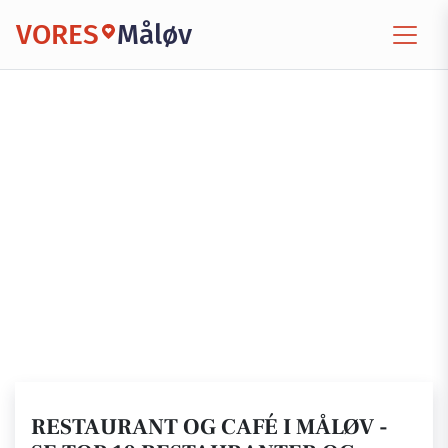
VORES
Måløv
RESTAURANT OG CAFÉ I MÅLØV -