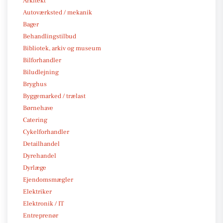
Arkitekt
Autoværksted / mekanik
Bager
Behandlingstilbud
Bibliotek, arkiv og museum
Bilforhandler
Biludlejning
Bryghus
Byggemarked / trælast
Børnehave
Catering
Cykelforhandler
Detailhandel
Dyrehandel
Dyrlæge
Ejendomsmægler
Elektriker
Elektronik / IT
Entreprenør