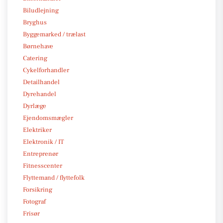
Biludlejning
Bryghus
Byggemarked / trælast
Børnehave
Catering
Cykelforhandler
Detailhandel
Dyrehandel
Dyrlæge
Ejendomsmægler
Elektriker
Elektronik / IT
Entreprenør
Fitnesscenter
Flyttemand / flyttefolk
Forsikring
Fotograf
Frisør