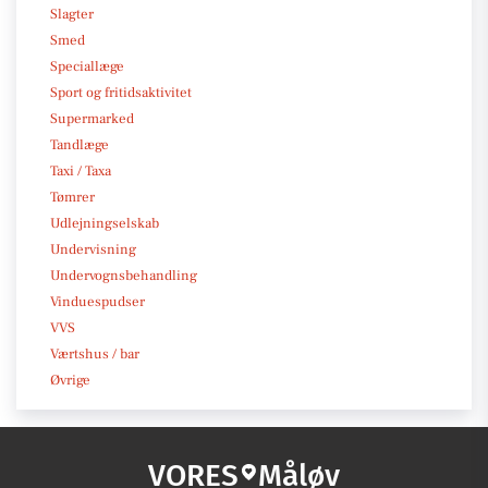
Slagter
Smed
Speciallæge
Sport og fritidsaktivitet
Supermarked
Tandlæge
Taxi / Taxa
Tømrer
Udlejningselskab
Undervisning
Undervognsbehandling
Vinduespudser
VVS
Værtshus / bar
Øvrige
VORES
Måløv