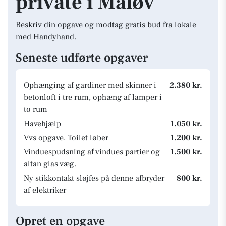
private i Måløv
Beskriv din opgave og modtag gratis bud fra lokale
med Handyhand.
Seneste udførte opgaver
Ophænging af gardiner med skinner i
2.380 kr.
betonloft i tre rum, ophæng af lamper i
to rum
Havehjælp
1.050 kr.
Vvs opgave, Toilet løber
1.200 kr.
Vinduespudsning af vindues partier og
1.500 kr.
altan glas væg.
Ny stikkontakt sløjfes på denne afbryder
800 kr.
af elektriker
Opret en opgave