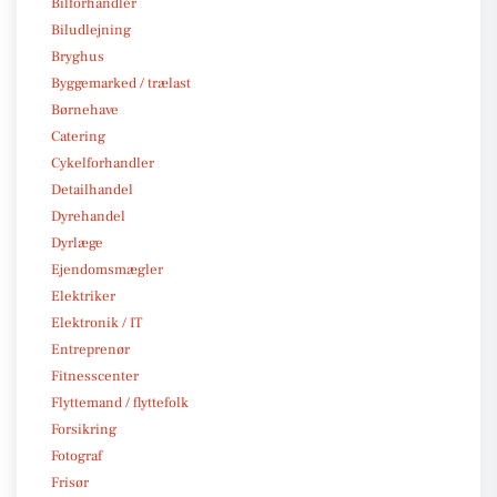
Bilforhandler
Biludlejning
Bryghus
Byggemarked / trælast
Børnehave
Catering
Cykelforhandler
Detailhandel
Dyrehandel
Dyrlæge
Ejendomsmægler
Elektriker
Elektronik / IT
Entreprenør
Fitnesscenter
Flyttemand / flyttefolk
Forsikring
Fotograf
Frisør