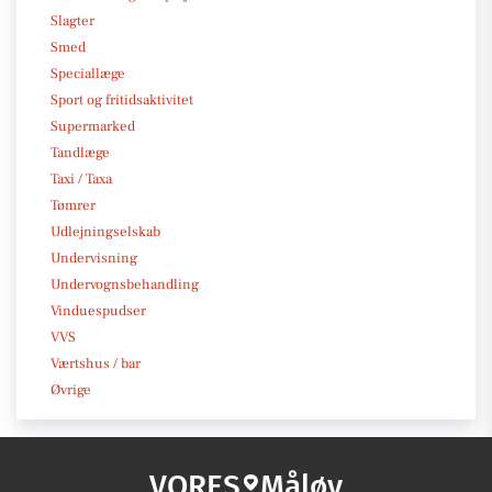
Slagter
Smed
Speciallæge
Sport og fritidsaktivitet
Supermarked
Tandlæge
Taxi / Taxa
Tømrer
Udlejningselskab
Undervisning
Undervognsbehandling
Vinduespudser
VVS
Værtshus / bar
Øvrige
VORES
Måløv