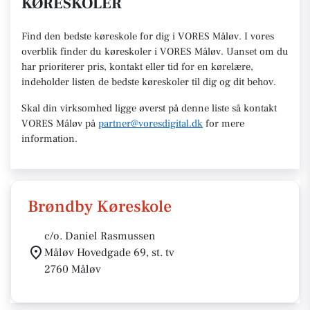
KØRESKOLER
Find den
bedste køreskole
for dig i VORES Måløv. I vores
overblik finder du køreskoler i VORES
Måløv
.
U
anset om du
har prioriterer pris, kontakt eller tid for en kørelære
,
indeholder listen de bedste køreskoler til dig og dit behov.
Skal din virksomhed ligge øverst på denne liste så kontakt
VORES Måløv
på
partner@voresdigital.dk
for mere
information.
Brøndby Køreskole
c/o. Daniel Rasmussen
Måløv Hovedgade 69, st. tv
2760 Måløv