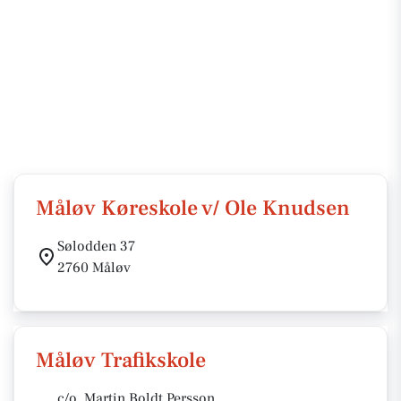
Måløv Køreskole v/ Ole Knudsen
Sølodden 37
2760 Måløv
Måløv Trafikskole
c/o. Martin Boldt Persson