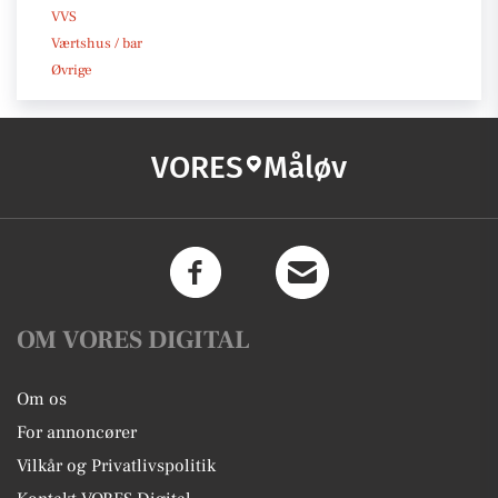
VVS
Værtshus / bar
Øvrige
VORES
Måløv
OM VORES DIGITAL
Om os
For annoncører
Vilkår og Privatlivspolitik