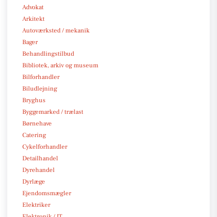
Advokat
Arkitekt
Autoværksted / mekanik
Bager
Behandlingstilbud
Bibliotek, arkiv og museum
Bilforhandler
Biludlejning
Bryghus
Byggemarked / trælast
Børnehave
Catering
Cykelforhandler
Detailhandel
Dyrehandel
Dyrlæge
Ejendomsmægler
Elektriker
Elektronik / IT