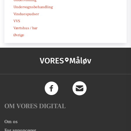
Undervisning
Undervognsbehandling
Vinduespudser
VVS
Værtshus / bar
Øvrige
VORES
Måløv
OM VORES DIGITAL
Om os
For annoncører