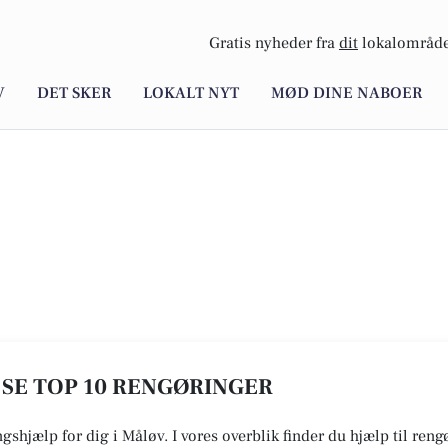
Gratis nyheder fra
dit
lokalområde
V
DET SKER
LOKALT NYT
MØD DINE NABOER
 SE TOP 10 RENGØRINGER
gshjælp for dig i Måløv. I vores overblik finder du hjælp til ren