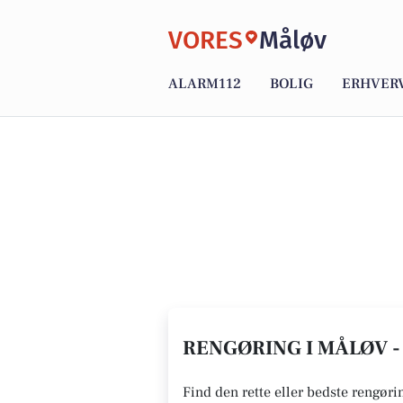
VORES
Måløv
ALARM112
BOLIG
ERHVER
RENGØRING I MÅLØV -
Find den rette eller bedste rengørin