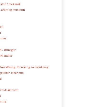
sted / mekanik
k, arkiv og museum
del
r
enter
 / Urmager
rhandler
 forvaltning, forsvar og socialsikring
 grillbar, isbar mm.
ng
ritidsaktivitet
a
ning