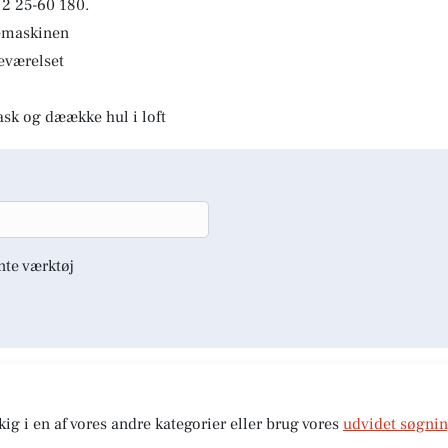
2 25-60 180.
kemaskinen
deværelset
ask og dæække hul i loft
nte værktøj
kig i en af vores andre kategorier eller brug vores
udvidet søgni