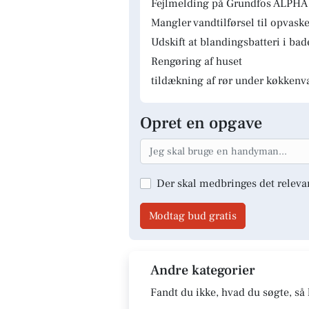
Fejlmelding på Grundfos ALPHA 
Mangler vandtilførsel til opvas
Udskift at blandingsbatteri i ba
Rengøring af huset
tildækning af rør under køkkenv
Opret en opgave
Der skal medbringes det releva
Modtag bud gratis
Andre kategorier
Fandt du ikke, hvad du søgte, så 