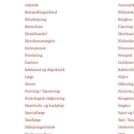
Arkitekt
Autoværk
Behandlingstilbud
Bibliote
Biludlejning
Bryghus
Børnehave
Catering
Detailhandel
Dyrehan
Ejendomsmægler
Elektrike
Entreprenør
Fitnessc
Forsikring
Fotograf
Gartner
Guldsmed
Købmand og døgnkiosk
Køkkenfo
Læge
Maler
Murer
Offentlig
Piercing / Tatovering
Pizzeria,
Psykologisk rådgivning
Rengøri
Skønheds- og hudpleje
Slagter
Speciallæge
Sport og f
Tandlæge
Taxi / Tax
Udlejningselskab
Undervis