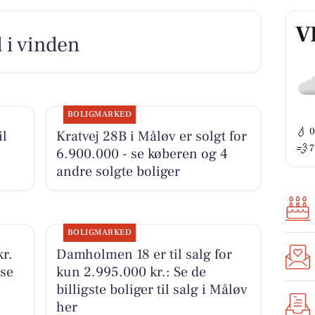
V
 i vinden
BOLIGMARKED
💧
il
Kratvej 28B i Måløv er solgt for
💨
7
6.900.000 - se køberen og 4
andre solgte boliger
BOLIGMARKED
kr.
Damholmen 18 er til salg for
 se
kun 2.995.000 kr.: Se de
billigste boliger til salg i Måløv
her