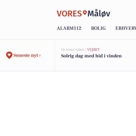
VORES
Måløv
ALARM112
BOLIG
ERHVER
16 timer siden |
VEJRET
Seneste nyt ›
Solrig dag med bid i vinden