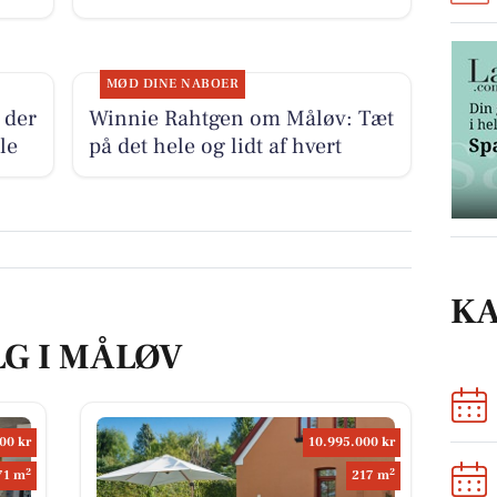
MØD DINE NABOER
 der
Winnie Rahtgen om Måløv: Tæt
ele
på det hele og lidt af hvert
K
LG I MÅLØV
00 kr
10.995.000 kr
2
2
71 m
217 m