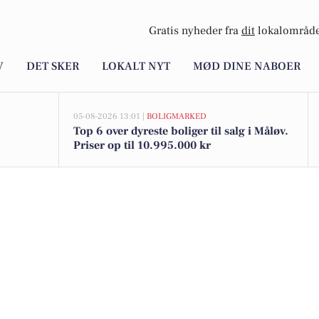
Gratis nyheder fra
dit
lokalområde
V
DET SKER
LOKALT NYT
MØD DINE NABOER
05-08-2026 13:01 |
BOLIGMARKED
Top 6 over dyreste boliger til salg i Måløv.
Priser op til 10.995.000 kr