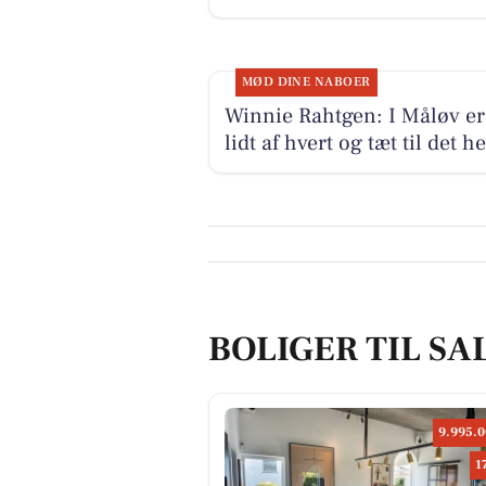
MØD DINE NABOER
Winnie Rahtgen: I Måløv er
lidt af hvert og tæt til det h
BOLIGER TIL SA
9.995.0
1