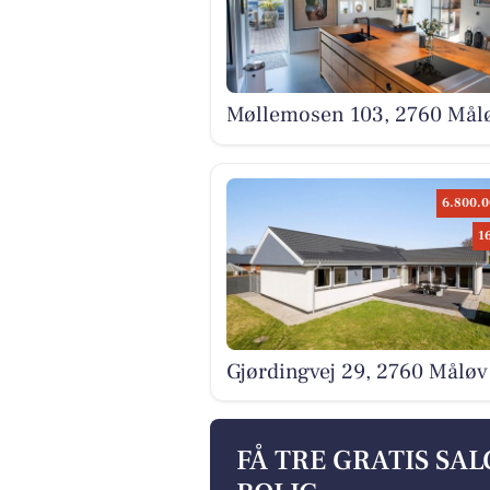
Møllemosen 103, 2760 Mål
6.800.0
1
Gjørdingvej 29, 2760 Måløv
FÅ TRE GRATIS SA