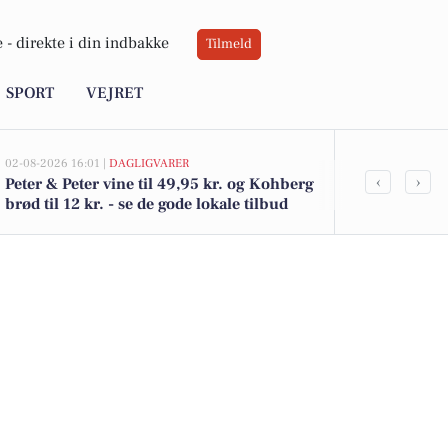
 -
direkte i din indbakke
Tilmeld
SPORT
VEJRET
02-08-2026 16:01 |
DAGLIGVARER
02-08-2026 15:07
‹
›
Peter & Peter vine til 49,95 kr. og Kohberg
Kratvej 28B 
brød til 12 kr. - se de gode lokale tilbud
- se køberen