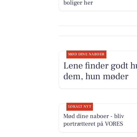
boliger her
MØD DINE NABOER
Lene finder godt h
dem, hun møder
LOKALT NYT
Mød dine naboer - bliv
portrætteret på VORES