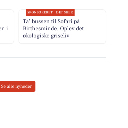
SPONSORERET
DET SKER
Ta’ bussen til Sofari på
n i
Birthesminde. Oplev det
økologiske griseliv
Se alle nyheder