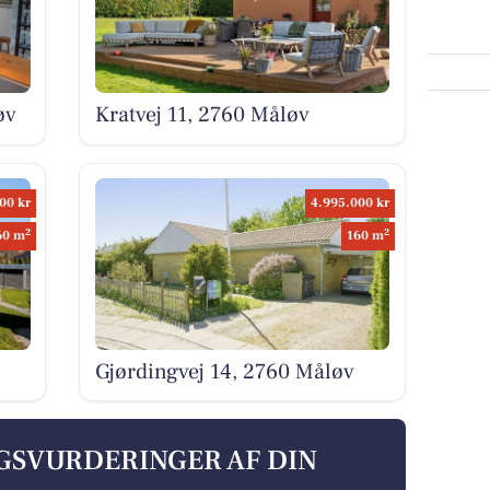
øv
Kratvej 11, 2760 Måløv
00 kr
4.995.000 kr
2
2
60 m
160 m
Gjørdingvej 14, 2760 Måløv
LGSVURDERINGER AF DIN