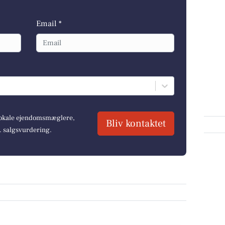
Email *
 lokale ejendomsmæglere,
Bliv kontaktet
r. salgsvurdering.