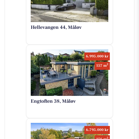
Hellevangen 44, Måløv
6.995.000 kr
2
157 m
Engtoften 38, Måløv
6.795.000 kr
2