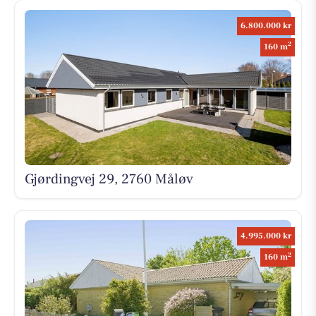
6.800.000 kr
2
160 m
Gjørdingvej 29, 2760 Måløv
4.995.000 kr
2
160 m