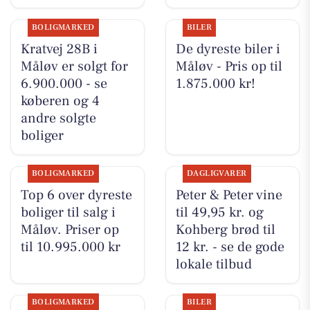
BOLIGMARKED
BILER
Kratvej 28B i
De dyreste biler i
Måløv er solgt for
Måløv - Pris op til
6.900.000 - se
1.875.000 kr!
køberen og 4
andre solgte
boliger
BOLIGMARKED
DAGLIGVARER
Top 6 over dyreste
Peter & Peter vine
boliger til salg i
til 49,95 kr. og
Måløv. Priser op
Kohberg brød til
til 10.995.000 kr
12 kr. - se de gode
lokale tilbud
BOLIGMARKED
BILER