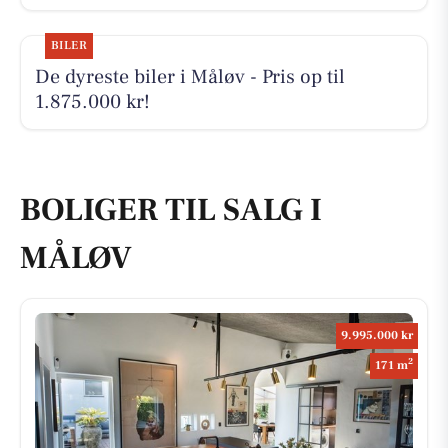
BILER
De dyreste biler i Måløv - Pris op til
1.875.000 kr!
BOLIGER TIL SALG I
MÅLØV
9.995.000 kr
2
171 m