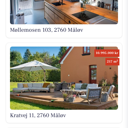
Møllemosen 103, 2760 Måløv
10.995.000 kr
2
217 m
Kratvej 11, 2760 Måløv