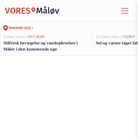
VORES
Måløv
Seneste nyt ›
5 timer siden |
DET SKER
12 timer siden |
VEJRET
Udforsk bevægelse og vandoplevelser i
Sol og varme tager fat
Måløv i den kommende uge