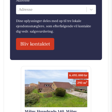
Adresse *
Adresse
Dine oplysninger deles med op til tre lokale
ejendomsmæglere, som efterfølgende vil kontakte
dig vedr. salgsvurdering.
Bliv kontaktet
6.495.000 kr
2
293 m
Måløv Hovedgade 140, Måløv