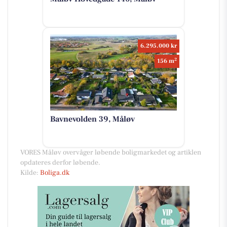
6.295.000 kr
2
156 m
Bavnevolden 39, Måløv
VORES Måløv overvåger løbende boligmarkedet og artiklen
opdateres derfor løbende.
Kilde:
Boliga.dk