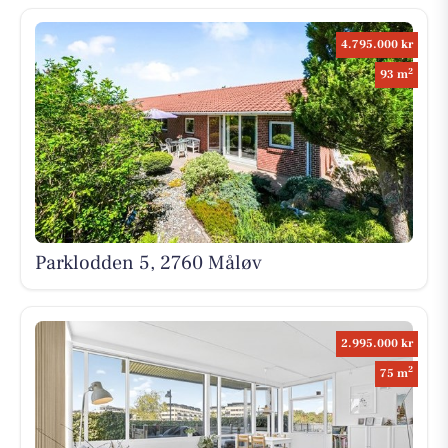
4.795.000 kr
2
93 m
Parklodden 5, 2760 Måløv
2.995.000 kr
2
75 m