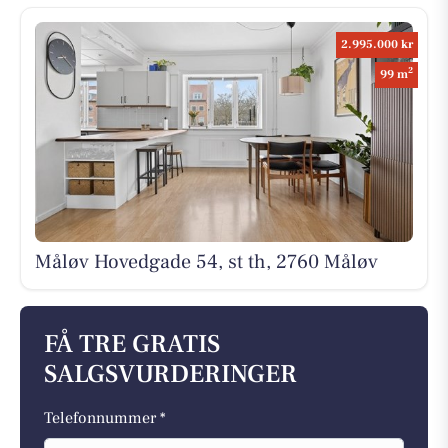
2.995.000 kr
2
99 m
Måløv Hovedgade 54, st th, 2760 Måløv
FÅ TRE GRATIS
SALGSVURDERINGER
Telefonnummer *