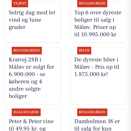
VEJRET
BOLIGMARKED
Solrig dag med let
Top 6 over dyreste
vind og lune
boliger til salg i
grader
Måløv. Priser op
til 10.995.000 kr
BOLIGMARKED
BILER
Kratvej 28B i
De dyreste biler i
Måløv er solgt for
Måløv - Pris op til
6.900.000 - se
1.875.000 kr!
køberen og 4
andre solgte
boliger
DAGLIGVARER
BOLIGMARKED
Peter & Peter vine
Damholmen 18 er
til 49,95 kr. og
til salg for kun