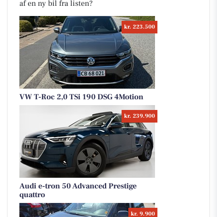
af en ny bil fra listen?
kr. 223.500
VW T-Roc 2,0 TSi 190 DSG 4Motion
kr. 239.900
Audi e-tron 50 Advanced Prestige
quattro
kr. 9.900