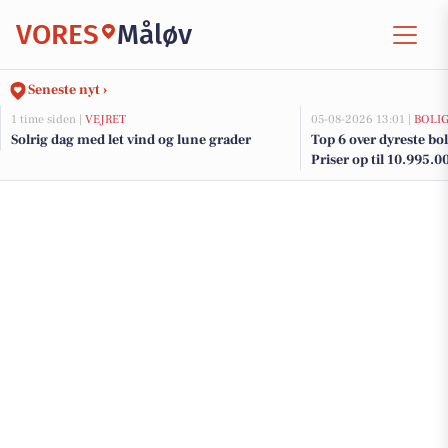
VORES
Måløv
Seneste nyt ›
1 time siden |
VEJRET
05-08-2026 13:01 |
BOLI
Solrig dag med let vind og lune grader
Top 6 over dyreste boli
Priser op til 10.995.0