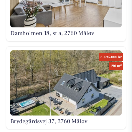
Damholmen 18, st a, 2760 Måløv
8.495.000 kr
2
196 m
Brydegårdsvej 37, 2760 Måløv