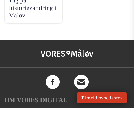
Tag på
historievandring i
Måløv
VORES
Måløv
Tilmeld nyhedsbrev
OM VORES DIGITAL
Om os
For annoncører