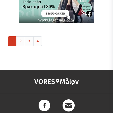
1
2
3
4
VORES
Måløv