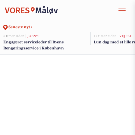
VORES
Måløv
Seneste nyt ›
5 timer siden |
JOBNYT
17 timer siden |
VEJRET
Engageret serviceleder til Byens
Lun dag med et lille 
Rengøringsservice i København