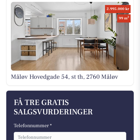
2.995.000 kr
2
99 m
Måløv Hovedgade 54, st th, 2760 Måløv
FÅ TRE GRATIS
SALGSVURDERINGER
Telefonnummer *