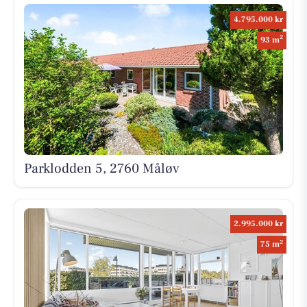
4.795.000 kr
2
93 m
Parklodden 5, 2760 Måløv
2.995.000 kr
2
75 m