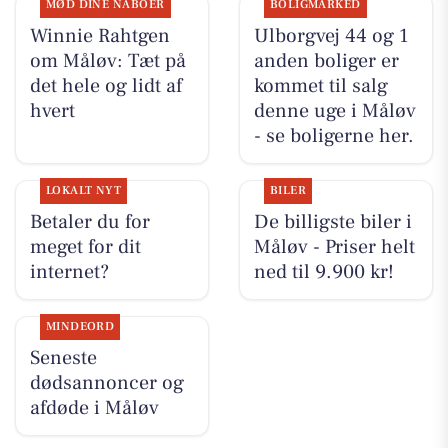
MØD DINE NABOER
BOLIGMARKED
Winnie Rahtgen
Ulborgvej 44 og 1
om Måløv: Tæt på
anden boliger er
det hele og lidt af
kommet til salg
hvert
denne uge i Måløv
- se boligerne her.
LOKALT NYT
BILER
Betaler du for
De billigste biler i
meget for dit
Måløv - Priser helt
internet?
ned til 9.900 kr!
MINDEORD
Seneste
dødsannoncer og
afdøde i Måløv