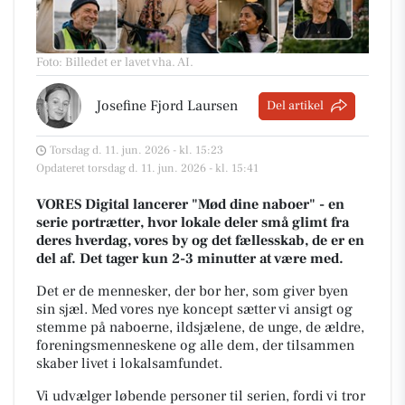
Foto: Billedet er lavet vha. AI
.
Josefine Fjord Laursen
Del artikel
Torsdag d. 11. jun. 2026 - kl. 15:23
Opdateret torsdag d. 11. jun. 2026 - kl. 15:41
VORES Digital lancerer "Mød dine naboer" - en
serie portrætter, hvor lokale deler små glimt fra
deres hverdag, vores by og det fællesskab, de er en
del af. Det tager kun 2-3 minutter at være med.
Det er de mennesker, der bor her, som giver byen
sin sjæl.
Med vores nye koncept sætter vi ansigt og
stemme på naboerne, ildsjælene, de unge, de ældre,
foreningsmenneskene og alle dem, der tilsammen
skaber livet i lokalsamfundet.
Vi udvælger løbende personer til serien, fordi vi tror