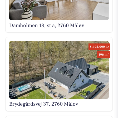
Damholmen 18, st a, 2760 Måløv
8.495.000 kr
2
196 m
Brydegårdsvej 37, 2760 Måløv