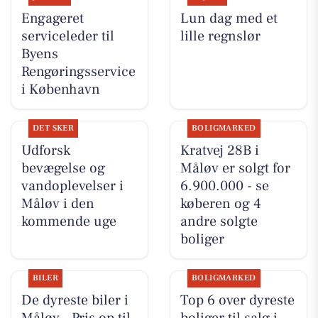
Engageret
Lun dag med et
serviceleder til
lille regnslør
Byens
Rengøringsservice
i København
DET SKER
BOLIGMARKED
Udforsk
Kratvej 28B i
bevægelse og
Måløv er solgt for
vandoplevelser i
6.900.000 - se
Måløv i den
køberen og 4
kommende uge
andre solgte
boliger
BILER
BOLIGMARKED
De dyreste biler i
Top 6 over dyreste