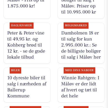
Måløv - Pris op til
boliger til salg i
1.875.000 kr!
Måløv. Priser op
til 10.995.000 kr
DAGLIGVARER
BOLIGMARKED
Peter & Peter vine
Damholmen 18 er
til 49,95 kr. og
til salg for kun
Kohberg brød til
2.995.000 kr.: Se
12 kr. - se de gode
de billigste boliger
lokale tilbud
til salg i Måløv her
BILER
MØD DINE NABOER
10 dyreste biler til
Winnie Rahtgen: I
salg i nærheden af
Måløv er der lidt
Ballerup
af hvert og tæt til
Kommune
det hele