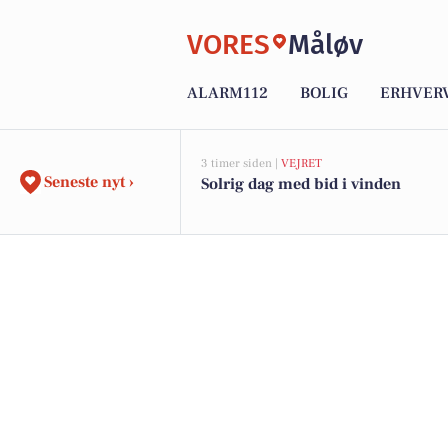
VORES
Måløv
ALARM112
BOLIG
ERHVER
3 timer siden |
VEJRET
Seneste nyt ›
Solrig dag med bid i vinden