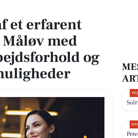
i Måløv med fleksible arbejdsforhold og udviklingsmuligheder
af et erfarent
i Måløv med
bejdsforhold og
ME
muligheder
AR
VE
Solr
DA
Pete