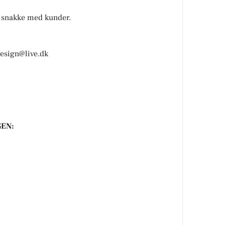
t snakke med kunder.
design@live.dk
EN: