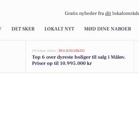
Gratis nyheder fra
dit
lokalområde
V
DET SKER
LOKALT NYT
MØD DINE NABOER
19 timer siden |
BOLIGMARKED
Top 6 over dyreste boliger til salg i Måløv.
Priser op til 10.995.000 kr