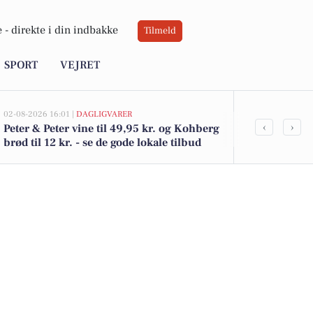
 -
direkte i din indbakke
Tilmeld
SPORT
VEJRET
02-08-2026 16:01 |
DAGLIGVARER
02-08-2026 15:07
‹
›
Peter & Peter vine til 49,95 kr. og Kohberg
Kratvej 28B 
brød til 12 kr. - se de gode lokale tilbud
- se køberen