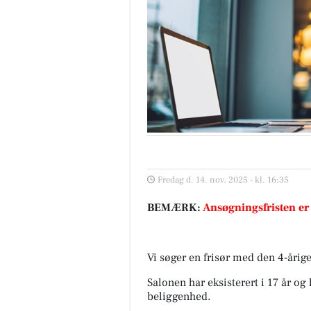
Fredag d. 14. nov. 2025 - kl. 16:35
BEMÆRK:
Ansøgningsfristen er
Vi søger en frisør med den 4-årig
Salonen har eksisterert i 17 år og
beliggenhed.