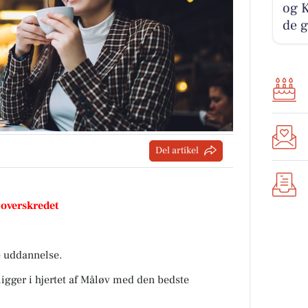
og K
de g
Del artikel
 overskredet
e uddannelse.
 ligger i hjertet af Måløv med den bedste