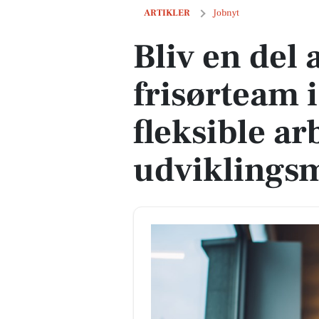
Bliv en del af et erfarent frisørteam 
ARTIKLER
Jobnyt
Bliv en del 
frisørteam 
fleksible ar
udviklings