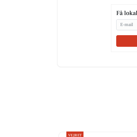
Få loka
Email
VEJRET