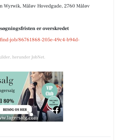
en Wyrwik, Måløv Hovedgade, 2760 Måløv
nsøgningsfristen er overskredet
dk/find-job/86761868-205e-49c4-b94d-
kilder, herunder JobNet.