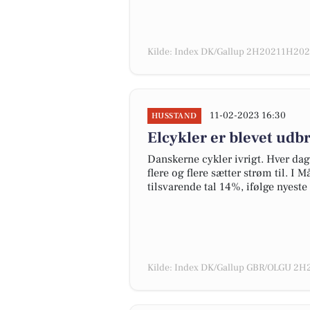
Kilde: Index DK/Gallup 2H20211H2022
11-02-2023 16:30
HUSSTAND
Elcykler er blevet udb
Danskerne cykler ivrigt. Hver dag
flere og flere sætter strøm til. I
tilsvarende tal 14%, ifølge nyest
Kilde: Index DK/Gallup GBR/OLGU 2H2