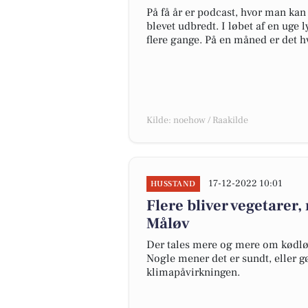
På få år er podcast, hvor man kan
blevet udbredt. I løbet af en uge 
flere gange. På en måned er det hv
Kilde: noehow / Raakilde
17-12-2022 10:01
HUSSTAND
Flere bliver vegetarer,
Måløv
Der tales mere og mere om kødløse
Nogle mener det er sundt, eller gø
klimapåvirkningen.