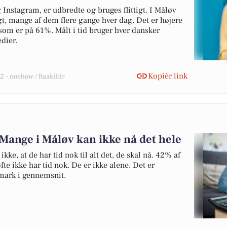
nstagram, er udbredte og bruges flittigt. I Måløv
t, mange af dem flere gange hver dag. Det er højere
som er på 61%. Målt i tid bruger hver dansker
dier.
Kopiér link
 - noehow / Raakilde
Mange i Måløv kan ikke nå det hele
kke, at de har tid nok til alt det, de skal nå. 42% af
fte ikke har tid nok. De er ikke alene. Det er
ark i gennemsnit.