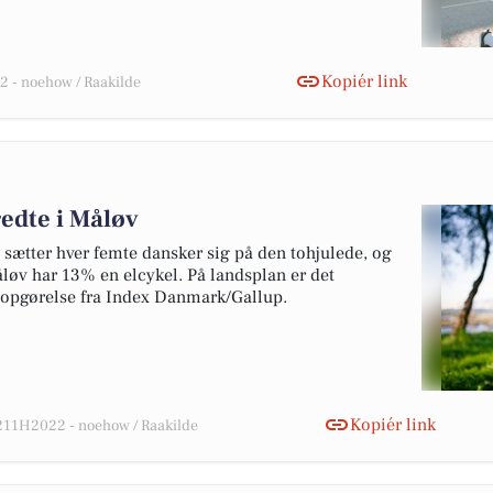
Kopiér link
 - noehow / Raakilde
redte i Måløv
 sætter hver femte dansker sig på den tohjulede, og
 Måløv har 13% en elcykel. På landsplan er det
e opgørelse fra Index Danmark/Gallup.
Kopiér link
11H2022 - noehow / Raakilde