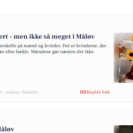
rt - men ikke så meget i Måløv
 forskelle på mænd og kvinder. Det er kvinderne, der
kke eller hækle. Mændene gør næsten slet ikke.
Kopiér link
 - noehow / Raakilde
Måløv