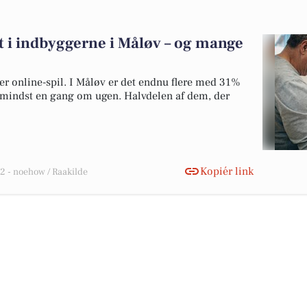
at i indbyggerne i Måløv – og mange
ker online-spil. I Måløv er det endnu flere med 31%
et mindst en gang om ugen. Halvdelen af dem, der
Kopiér link
 - noehow / Raakilde