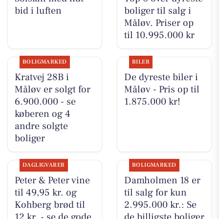
bid i luften
boliger til salg i
Måløv. Priser op
til 10.995.000 kr
BOLIGMARKED
BILER
Kratvej 28B i
De dyreste biler i
Måløv er solgt for
Måløv - Pris op til
6.900.000 - se
1.875.000 kr!
køberen og 4
andre solgte
boliger
DAGLIGVARER
BOLIGMARKED
Peter & Peter vine
Damholmen 18 er
til 49,95 kr. og
til salg for kun
Kohberg brød til
2.995.000 kr.: Se
12 kr. - se de gode
de billigste boliger