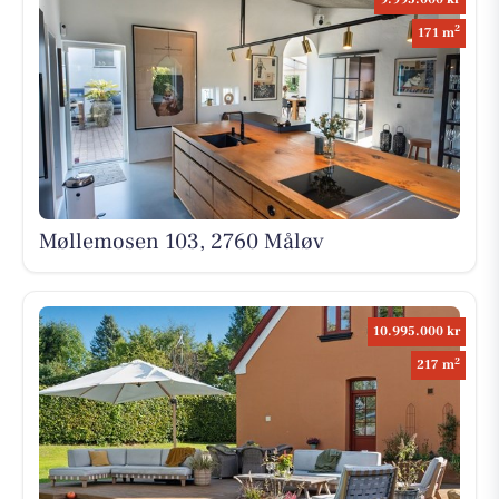
2
171 m
Møllemosen 103, 2760 Måløv
10.995.000 kr
2
217 m