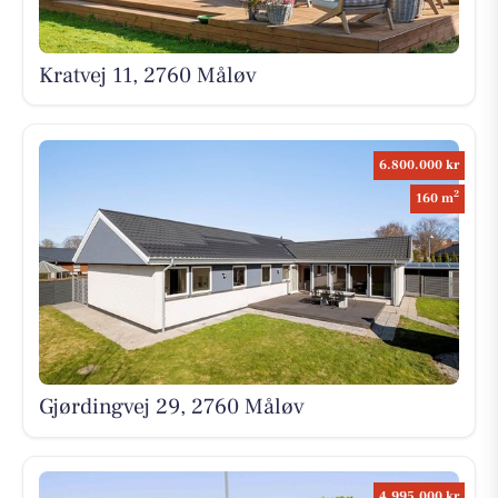
Kratvej 11, 2760 Måløv
6.800.000 kr
2
160 m
Gjørdingvej 29, 2760 Måløv
4.995.000 kr