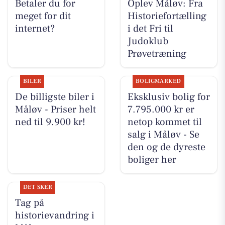
Betaler du for
Oplev Måløv: Fra
meget for dit
Historiefortælling
internet?
i det Fri til
Judoklub
Prøvetræning
BILER
BOLIGMARKED
De billigste biler i
Eksklusiv bolig for
Måløv - Priser helt
7.795.000 kr er
ned til 9.900 kr!
netop kommet til
salg i Måløv - Se
den og de dyreste
boliger her
DET SKER
Tag på
historievandring i